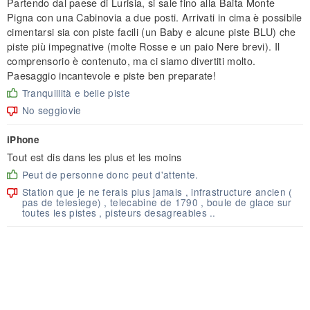
Partendo dal paese di Lurisia, si sale fino alla Baita Monte
Pigna con una Cabinovia a due posti. Arrivati in cima è possibile
cimentarsi sia con piste facili (un Baby e alcune piste BLU) che
piste più impegnative (molte Rosse e un paio Nere brevi). Il
comprensorio è contenuto, ma ci siamo divertiti molto.
Paesaggio incantevole e piste ben preparate!
Tranquillità e belle piste
No seggiovie
iPhone
Tout est dis dans les plus et les moins
Peut de personne donc peut d'attente.
Station que je ne ferais plus jamais , infrastructure ancien (
pas de telesiege) , telecabine de 1790 , boule de glace sur
toutes les pistes , pisteurs desagreables ..