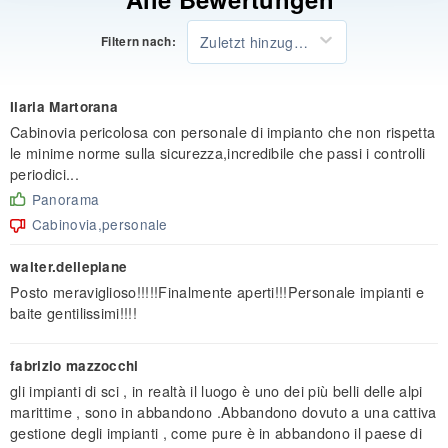
Zuletzt hinzugefügt
Filtern nach:
Ilaria Martorana
Cabinovia pericolosa con personale di impianto che non rispetta
le minime norme sulla sicurezza,incredibile che passi i controlli
periodici...
Panorama
Cabinovia,personale
walter.dellepiane
Posto meraviglioso!!!!!Finalmente aperti!!!Personale impianti e
baite gentilissimi!!!!
fabrizio mazzocchi
gli impianti di sci , in realtà il luogo è uno dei più belli delle alpi
marittime , sono in abbandono .Abbandono dovuto a una cattiva
gestione degli impianti , come pure è in abbandono il paese di