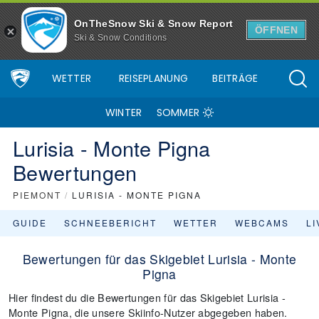
OnTheSnow Ski & Snow Report
ÖFFNEN
Ski & Snow Conditions
WETTER
REISEPLANUNG
BEITRÄGE
WINTER
SOMMER
Lurisia - Monte Pigna
Bewertungen
PIEMONT
/
LURISIA - MONTE PIGNA
GUIDE
SCHNEEBERICHT
WETTER
WEBCAMS
L
Bewertungen für das Skigebiet Lurisia - Monte
Pigna
Hier findest du die Bewertungen für das Skigebiet Lurisia -
Monte Pigna, die unsere Skiinfo-Nutzer abgegeben haben.