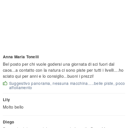
Anna Maria Tonelli
Bel posto per chi vuole godersi una giornata di sci fuori dal
caos...a contatto con la natura ci sono piste per tutti i livelli....ho
sciato qui per anni e lo consiglio...buoni i prezzi!
Suggestivo panorama, nessuna macchina.....belle piste, poco
affollamento
Lily
Molto bello
Diego