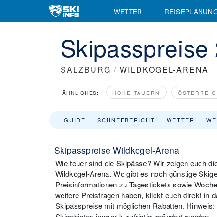
WETTER
REISEPLANUN
Skipasspreise
SALZBURG
/
WILDKOGEL-ARENA
ÄHNLICHES:
HOHE TAUERN
ÖSTERREIC
GUIDE
SCHNEEBERICHT
WETTER
WE
Skipasspreise Wildkogel-Arena
Wie teuer sind die Skipässe? Wir zeigen euch di
Wildkogel-Arena. Wo gibt es noch günstige Skigeb
Preisinformationen zu Tagestickets sowie Wochen
weitere Preisfragen haben, klickt euch direkt in d
Skipasspreise mit möglichen Rabatten. Hinweis
Skigebieten immer kurzfristig geändert werden.