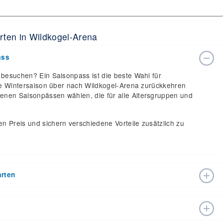
rten in Wildkogel-Arena
ass
 besuchen? Ein Saisonpass ist die beste Wahl für
anze Wintersaison über nach Wildkogel-Arena zurückkehren
enen Saisonpässen wählen, die für alle Altersgruppen und
n Preis und sichern verschiedene Vorteile zusätzlich zu
arten
die Skisaison 2026 – 2027 mit Eröffnungsdatum 04. Dez
nt gegeben. Mit den 35 Abfahrten und 20 Liften ist es
zu genießen.