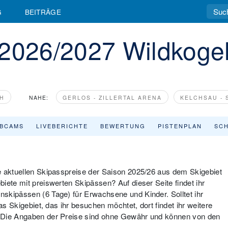
G
BEITRÄGE
 2026/2027 Wildkoge
H
NAHE:
GERLOS - ZILLERTAL ARENA
KELCHSAU - 
BCAMS
LIVEBERICHTE
BEWERTUNG
PISTENPLAN
SCH
e aktuellen Skipasspreise der Saison 2025/26 aus dem Skigebiet
iete mit preiswerten Skipässen? Auf dieser Seite findet ihr
skipässen (6 Tage) für Erwachsene und Kinder. Solltet ihr
as Skigebiet, das ihr besuchen möchtet, dort findet ihr weitere
: Die Angaben der Preise sind ohne Gewähr und können von den