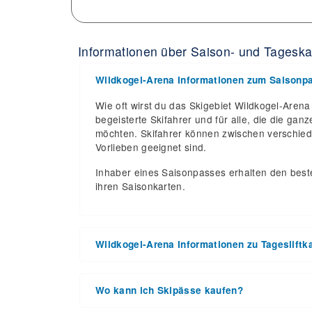
Informationen über Saison- und Tageska
Wildkogel-Arena Informationen zum Saisonp
Wie oft wirst du das Skigebiet Wildkogel-Arena
begeisterte Skifahrer und für alle, die die g
möchten. Skifahrer können zwischen verschied
Vorlieben geeignet sind.
Inhaber eines Saisonpasses erhalten den beste
ihren Saisonkarten.
Wildkogel-Arena Informationen zu Tagesliftk
Wildkogel-Arena hat die Liftkartenpreise für 
2026 und Schließungsdatum 11. Apr 2027 bekan
Wo kann ich Skipässe kaufen?
eine großartige Gelegenheit, diese Skisaison 