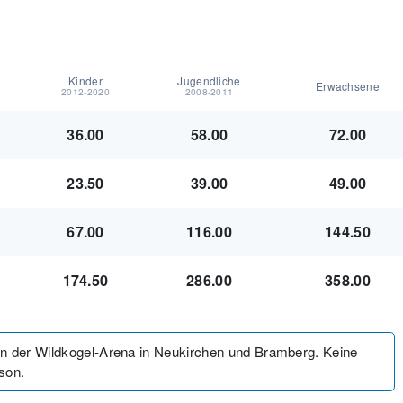
Kinder
Jugendliche
Erwachsene
2012-2020
2008-2011
36.00
58.00
72.00
23.50
39.00
49.00
67.00
116.00
144.50
174.50
286.00
358.00
gen der Wildkogel-Arena in Neukirchen und Bramberg. Keine
son.