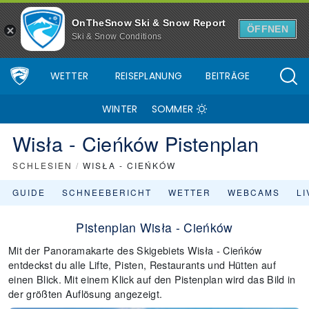
OnTheSnow Ski & Snow Report
ÖFFNEN
Ski & Snow Conditions
WETTER
REISEPLANUNG
BEITRÄGE
WINTER
SOMMER
Wisła - Cieńków Pistenplan
SCHLESIEN
/
WISŁA - CIEŃKÓW
GUIDE
SCHNEEBERICHT
WETTER
WEBCAMS
L
Pistenplan Wisła - Cieńków
Mit der Panoramakarte des Skigebiets Wisła - Cieńków
entdeckst du alle Lifte, Pisten, Restaurants und Hütten auf
einen Blick. Mit einem Klick auf den Pistenplan wird das Bild in
der größten Auflösung angezeigt.