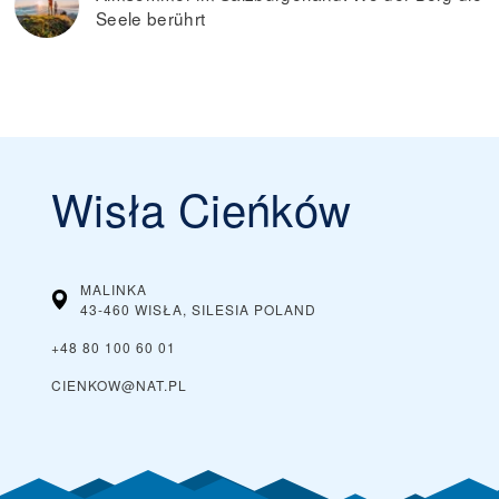
Seele berührt
Wisła Cieńków
MALINKA
43-460 WISŁA, SILESIA
POLAND
+48 80 100 60 01
CIENKOW@NAT.PL