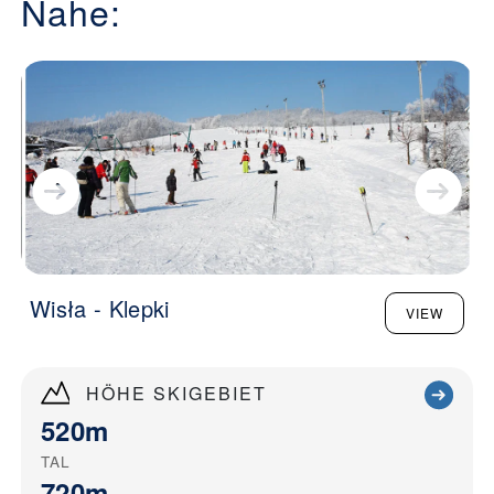
Nahe:
Wisła - Klepki
VIEW
HÖHE SKIGEBIET
520m
TAL
720m