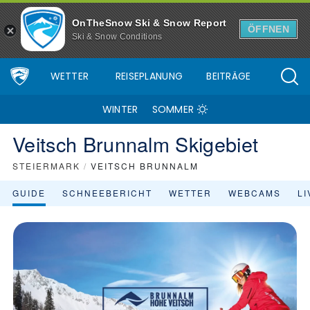
OnTheSnow Ski & Snow Report
ÖFFNEN
Ski & Snow Conditions
WETTER
REISEPLANUNG
BEITRÄGE
WINTER
SOMMER
Veitsch Brunnalm Skigebiet
STEIERMARK
/
VEITSCH BRUNNALM
GUIDE
SCHNEEBERICHT
WETTER
WEBCAMS
L