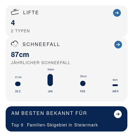
LIFTE
4
2
TYPEN
SCHNEEFALL
87cm
JÄHRLICHER SCHNEEFALL
58cm
25cm
21cm
8cm
DEZ
JAN
FEB
MÄR
AM BESTEN BEKANNT FÜR
Top 9
Familien-Skigebiet in
Steiermark