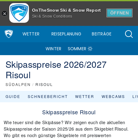
OnTheSnow Ski & Snow Report
ÖFFNEN
Ski & Snow Conditions
WETTER
REISEPLANUNG
BEITRÄGE
WINTER
SOMMER
Skipasspreise 2026/2027
Risoul
SÜDALPEN
/
RISOUL
GUIDE
SCHNEEBERICHT
WETTER
WEBCAMS
L
Skipasspreise Risoul
Wie teuer sind die Skipässe? Wir zeigen euch die aktuellen
Skipasspreise der Saison 2025/26 aus dem Skigebiet Risoul.
Wo gibt es noch günstige Skigebiete mit preiswerten