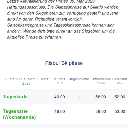
Letzte Aktualisierung der Preise 05. Mär 2026.
Haftungsausschluss: Die Skipasspreise auf Skiinfo werden
direkt von den Skigebieten zur Verfügung gestellt und jene
sind für deren Richtigkeit verantwortlich.
Saisonkartenpreise und Tagesskipasspreise können sich
ändern. Wende dich bitte direkt an das Skigebiet, um die
aktuellen Preise zu erfahren.
Risoul Skipässe
Zuletzt Aktualisiert:
5. März
Kinder
Jugendliche
Erwachsene
Senioren
2026
5-12
18-64
65+
Tageskarte
49.00
-
58.00
52.00
Tageskarte
49.00
-
58.00
52.00
(Wochenende)