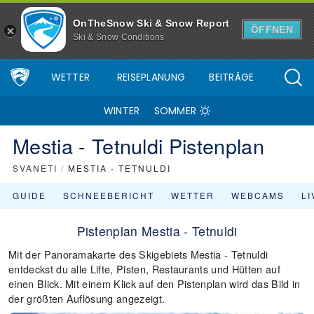
OnTheSnow Ski & Snow Report
ÖFFNEN
Ski & Snow Conditions
WETTER
REISEPLANUNG
BEITRÄGE
WINTER
SOMMER
Mestia - Tetnuldi Pistenplan
SVANETI
/
MESTIA - TETNULDI
GUIDE
SCHNEEBERICHT
WETTER
WEBCAMS
L
Pistenplan Mestia - Tetnuldi
Mit der Panoramakarte des Skigebiets Mestia - Tetnuldi
entdeckst du alle Lifte, Pisten, Restaurants und Hütten auf
einen Blick. Mit einem Klick auf den Pistenplan wird das Bild in
der größten Auflösung angezeigt.