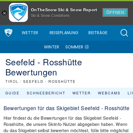
OnTheSnow Ski & Snow Report
ÖFFNEN
Ski & Snow Conditions
WETTER
REISEPLANUNG
BEITRÄGE
WINTER
SOMMER
Seefeld - Rosshütte
Bewertungen
TIROL
/
SEEFELD - ROSSHÜTTE
GUIDE
SCHNEEBERICHT
WETTER
WEBCAMS
L
Bewertungen für das Skigebiet Seefeld - Rosshütte
Hier findest du die Bewertungen für das Skigebiet Seefeld -
Rosshütte, die unsere Skiinfo-Nutzer abgegeben haben. Wenn
du das Skigebiet selbst bewerten möchtest, fülle bitte möglichst