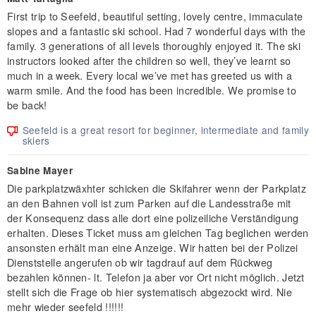
First trip to Seefeld, beautiful setting, lovely centre, immaculate
slopes and a fantastic ski school. Had 7 wonderful days with the
family. 3 generations of all levels thoroughly enjoyed it. The ski
instructors looked after the children so well, they’ve learnt so
much in a week. Every local we’ve met has greeted us with a
warm smile. And the food has been incredible. We promise to
be back!
Seefeld is a great resort for beginner, intermediate and family
skiers
Sabine Mayer
Die parkplatzwäxhter schicken die Skifahrer wenn der Parkplatz
an den Bahnen voll ist zum Parken auf die Landesstraße mit
der Konsequenz dass alle dort eine polizeiliche Verständigung
erhalten. Dieses Ticket muss am gleichen Tag beglichen werden
ansonsten erhält man eine Anzeige. Wir hatten bei der Polizei
Dienststelle angerufen ob wir tagdrauf auf dem Rückweg
bezahlen können- lt. Telefon ja aber vor Ort nicht möglich. Jetzt
stellt sich die Frage ob hier systematisch abgezockt wird. Nie
mehr wieder seefeld !!!!!!