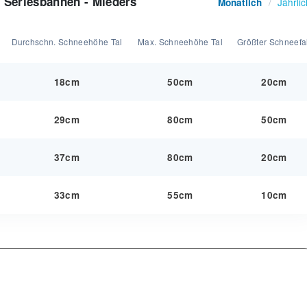
- Serlesbahnen - Mieders
Jährlic
Monatlich
/
Durchschn. Schneehöhe Tal
Max. Schneehöhe Tal
Größter Schneefal
18cm
50cm
20cm
29cm
80cm
50cm
37cm
80cm
20cm
33cm
55cm
10cm