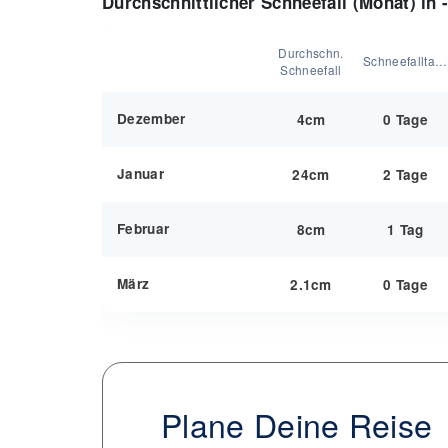
Durchschnittlicher Schneefall (Monat) in 
Durchschn.
Schneefalltage:
Schneefall
Dezember
4cm
0 Tage
Januar
24cm
2 Tage
Februar
8cm
1 Tag
März
2.1cm
0 Tage
Plane Deine Reise