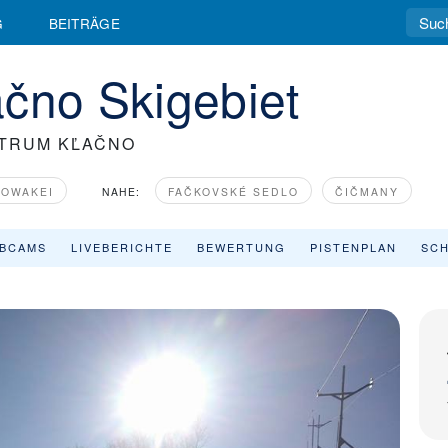
G
BEITRÄGE
čno Skigebiet
TRUM KĽAČNO
LOWAKEI
NAHE:
FAČKOVSKÉ SEDLO
ČIČMANY
BCAMS
LIVEBERICHTE
BEWERTUNG
PISTENPLAN
SCH