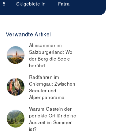
5
Skigebiete in
Fatra
Verwandte Artikel
Almsommer im
Salzburgerland: Wo
der Berg die Seele
berührt
Radfahren im
Chiemgau: Zwischen
Seeufer und
Alpenpanorama
Warum Gastein der
perfekte Ort für deine
Auszeit im Sommer
ist?