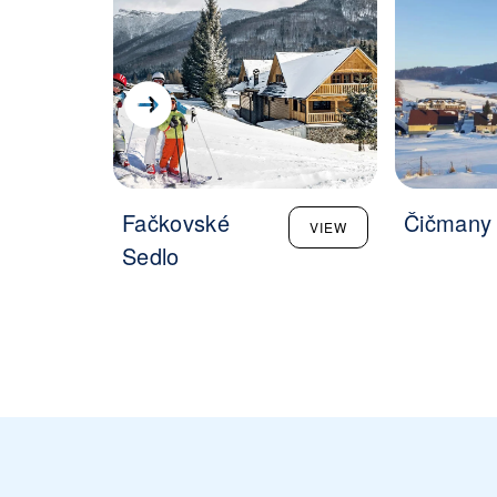
Fačkovské
Čičmany
VIEW
Sedlo