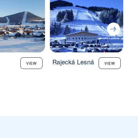
Rajecká Lesná
Sn
VIEW
VIEW
Va
Do