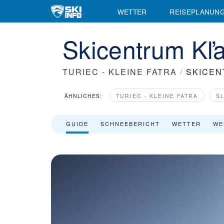
Skigebiet Skicentrum Kľačno - Skiinfo.de
WETTER
REISEPLANUN
Skicentrum Kľa
TURIEC - KLEINE FATRA
/
SKICEN
ÄHNLICHES:
TURIEC - KLEINE FATRA
S
GUIDE
SCHNEEBERICHT
WETTER
WE