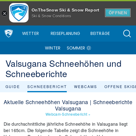
OnTheSnow Ski & Snow Report
ÖFFNEN
Ski & Snow Conditions
WETTER
REISEPLANUNG
BEITRÄGE
WINTER
SOMMER
Valsugana Schneehöhen und
Schneeberichte
GUIDE
SCHNEEBERICHT
WEBCAMS
OFFENE SKIG
Aktuelle Schneehöhen Valsugana | Schneeberichte
Valsugana
Webcam-Schneebericht
»
Die durchschnittliche jährliche Schneehöhe in Valsugana liegt
bei 165cm. Die folgende Tabelle zeigt die Schneehöhe in