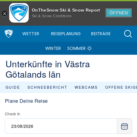
OnTheSnow Ski & Snow Report
ÖFFNEN
Ski & Snow Conditions
WETTER
REISEPLANUNG
BEITRÄGE
WINTER
SOMMER
Unterkünfte in Västra
Götalands län
GUIDE
SCHNEEBERICHT
WEBCAMS
OFFENE SKIG
Plane Deine Reise
Check In