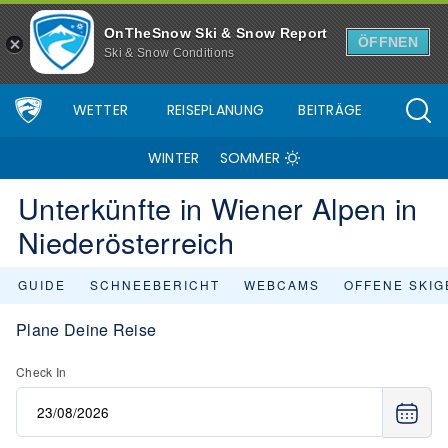
OnTheSnow Ski & Snow Report
ÖFFNEN
Ski & Snow Conditions
WETTER
REISEPLANUNG
BEITRÄGE
WINTER
SOMMER
Unterkünfte in Wiener Alpen in
Niederösterreich
GUIDE
SCHNEEBERICHT
WEBCAMS
OFFENE SKIG
Plane Deine Reise
Check In