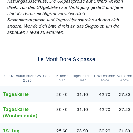
Haftungsausschluss: Die Skipasspreise auf Skiinfo werden
direkt von den Skigebieten zur Verfügung gestellt und jene
sind für deren Richtigkeit verantwortlich.
Saisonkartenpreise und Tagesskipasspreise können sich
ändern. Wende dich bitte direkt an das Skigebiet, um die
aktuellen Preise zu erfahren.
Le Mont Dore Skipässe
Zuletzt Aktualisiert:
25. Sept.
Kinder
Jugendliche
Erwachsene
Senioren
2025
5-15
16-25
26-64
65-74
Tageskarte
30.40
34.10
42.70
37.20
Tageskarte
30.40
34.10
42.70
37.20
(Wochenende)
1/2 Tag
25.60
28.90
36.20
31.60