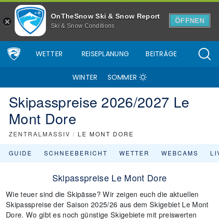
OnTheSnow Ski & Snow Report
ÖFFNEN
Ski & Snow Conditions
WETTER
REISEPLANUNG
BEITRÄGE
WINTER
SOMMER
Skipasspreise 2026/2027 Le
Mont Dore
ZENTRALMASSIV
/
LE MONT DORE
GUIDE
SCHNEEBERICHT
WETTER
WEBCAMS
L
Skipasspreise Le Mont Dore
Wie teuer sind die Skipässe? Wir zeigen euch die aktuellen
Skipasspreise der Saison 2025/26 aus dem Skigebiet Le Mont
Dore. Wo gibt es noch günstige Skigebiete mit preiswerten