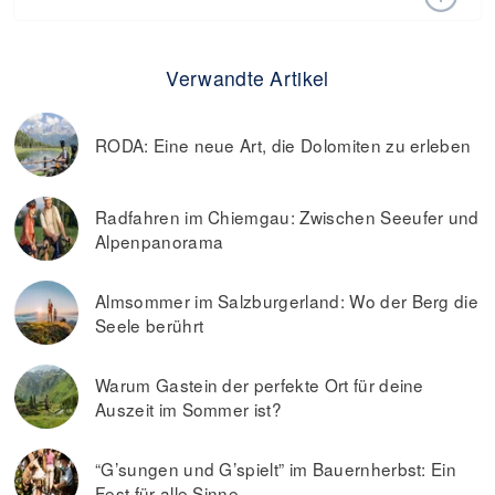
(0)4 73 65 20 21 an.
je nach Datum, Alter und Anzahl der Tage. Es gilt zu
Am besten sparst du, wenn du deine Skipässe immer im
beachten, dass die Preise für Frühbucherkarten in der
direkt im Voraus kaufst. Wir empfehlen, auf der
Regel von den Top-Saisonpreisen abweichen.
Sonderseite des Resorts nach allen möglichen Angeboten
Verwandte Artikel
zu suchen, einschließlich Einzelhandels-, Unterkunfts- und
Skipässe-Angeboten.
RODA: Eine neue Art, die Dolomiten zu erleben
Radfahren im Chiemgau: Zwischen Seeufer und
Alpenpanorama
Almsommer im Salzburgerland: Wo der Berg die
Seele berührt
Warum Gastein der perfekte Ort für deine
Auszeit im Sommer ist?
“G’sungen und G’spielt” im Bauernherbst: Ein
Fest für alle Sinne