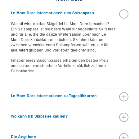
Le Mont Dore Informationen zum Saisonpass
Wie oft wirst du das Skigebiet Le Mont Dore besuchen?
Ein Saisonpass ist die beste Wahl für begeisterte Skifahrer
und für alle, die die ganze Wintersaison über nach Le
Mont Dore zurückkehren möchten. Skifahrer können
zwischen verschiedenen Saisonpässen wählen, die für
alle Altersgruppen und Vorlieben geeignet sind.
Inhaber eines Saisonpasses erhalten den besten Preis
und sichern verschiedene Vorteile zusätzlich zu ihren
Saisonkarten.
Le Mont Dore Informationen zu Tagesliftkarten
Le Mont Dore hat die Liftkartenpreise für die Skisaison
2026 – 2027 mit Eröffnungsdatum 20. Dez 2026 und
Wo kann ich Skipässe kaufen?
Schließungsdatum 21. Mär 2027 bekannt gegeben. Mit
den 33 Abfahrten und 13 Liften ist es eine großartige
Skipässe können online über die Website des Skigebiets
Gelegenheit, diese Skisaison zu genießen.
oder persönlich an einer Kasse im Skigebiet erworben
Die Angebote
werden. Für ausführliche Informationen rufen Sie bitte +33
Die Tagesskipässe für die Skisaison 2026 – 2027 variieren