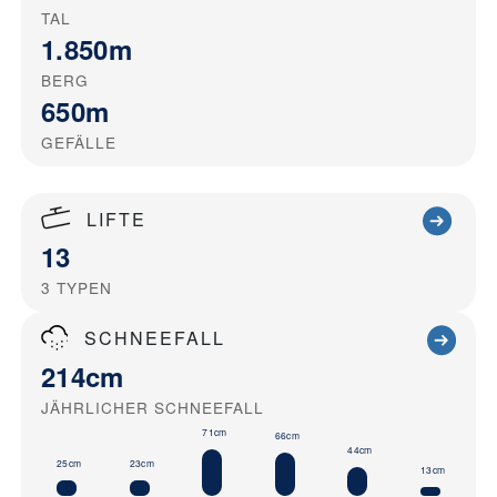
TAL
1.850m
BERG
650m
GEFÄLLE
LIFTE
13
3
TYPEN
SCHNEEFALL
214cm
JÄHRLICHER SCHNEEFALL
71cm
66cm
44cm
25cm
23cm
13cm