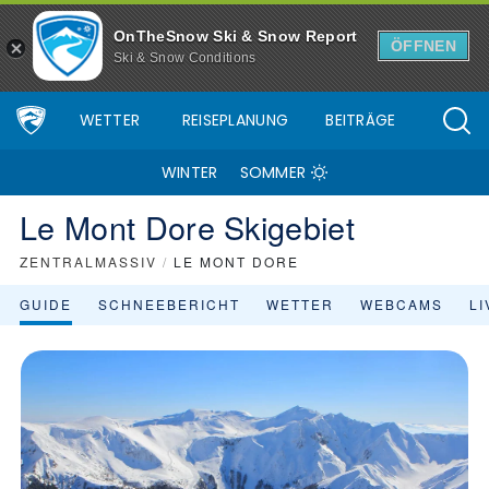
OnTheSnow Ski & Snow Report
ÖFFNEN
Ski & Snow Conditions
WETTER
REISEPLANUNG
BEITRÄGE
WINTER
SOMMER
Le Mont Dore Skigebiet
ZENTRALMASSIV
/
LE MONT DORE
GUIDE
SCHNEEBERICHT
WETTER
WEBCAMS
L