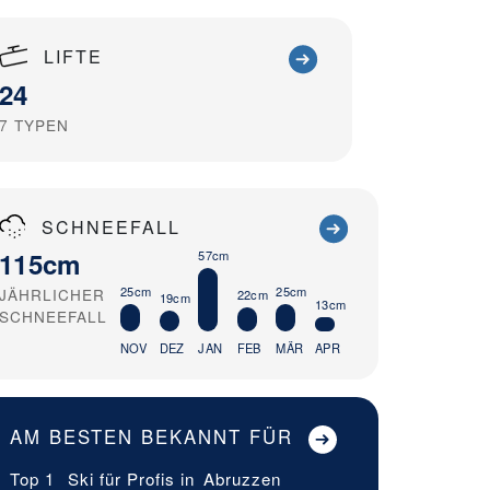
LIFTE
24
7
TYPEN
SCHNEEFALL
115cm
57cm
25cm
25cm
JÄHRLICHER
22cm
19cm
13cm
SCHNEEFALL
NOV
DEZ
JAN
FEB
MÄR
APR
AM BESTEN BEKANNT FÜR
Top 1
Ski für Profis in
Abruzzen