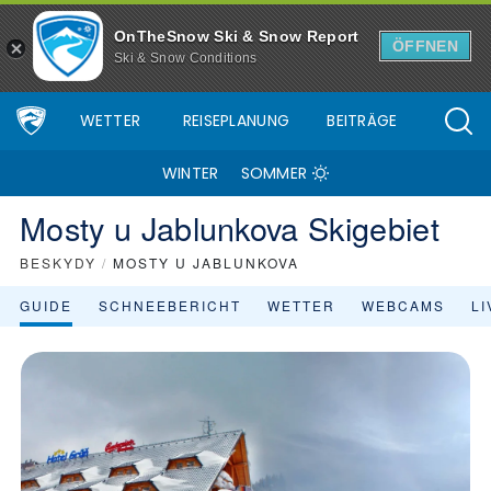
OnTheSnow Ski & Snow Report
ÖFFNEN
Ski & Snow Conditions
WETTER
REISEPLANUNG
BEITRÄGE
WINTER
SOMMER
Mosty u Jablunkova Skigebiet
BESKYDY
/
MOSTY U JABLUNKOVA
GUIDE
SCHNEEBERICHT
WETTER
WEBCAMS
L