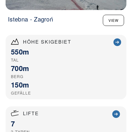
Istebna - Zagroń
VIEW
HÖHE SKIGEBIET
550m
TAL
700m
BERG
150m
GEFÄLLE
LIFTE
7
2
TYPEN