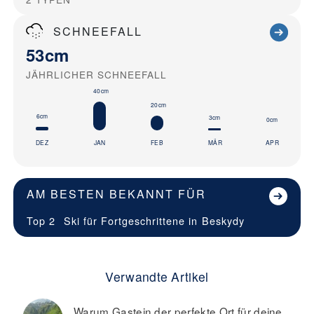
SCHNEEFALL
53cm
JÄHRLICHER SCHNEEFALL
40cm
20cm
6cm
3cm
0cm
DEZ
JAN
FEB
MÄR
APR
AM BESTEN BEKANNT FÜR
Top 2
Ski für Fortgeschrittene in
Beskydy
Verwandte Artikel
Warum Gastein der perfekte Ort für deine