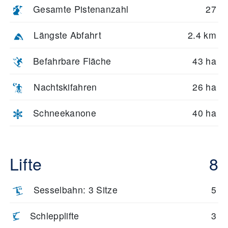
Gesamte Pistenanzahl
27
Längste Abfahrt
2.4 km
Befahrbare Fläche
43 ha
Nachtskifahren
26 ha
Schneekanone
40 ha
Lifte
8
Sesselbahn: 3 Sitze
5
Schlepplifte
3