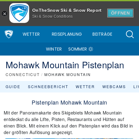
OnTheSnow Ski & Snow Report
ÖFFNEN
Ski & Snow Conditions
WETTER
REISEPLANUNG
BEITRÄGE
WINTER
SOMMER
Mohawk Mountain Pistenplan
CONNECTICUT
/
MOHAWK MOUNTAIN
GUIDE
SCHNEEBERICHT
WETTER
WEBCAMS
L
Pistenplan Mohawk Mountain
Mit der Panoramakarte des Skigebiets Mohawk Mountain
entdeckst du alle Lifte, Pisten, Restaurants und Hütten auf
einen Blick. Mit einem Klick auf den Pistenplan wird das Bild in
der größten Auflösung angezeigt.