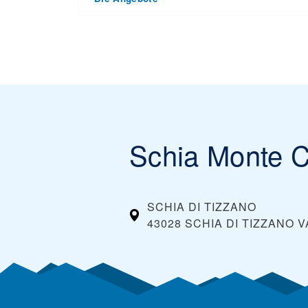
abweichen.
Am besten sparst du, wenn du deine Skipässe i
Sonderseite des Resorts nach allen möglichen 
Unterkunfts- und Skipässe-Angeboten.
Schia Monte C
SCHIA DI TIZZANO
43028 SCHIA DI TIZZANO 