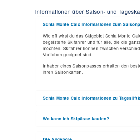
Informationen über Saison- und Tageska
Schia Monte Caio Informationen zum Saison
Wie oft wirst du das Skigebiet Schia Monte Ca
begeisterte Skifahrer und für alle, die die g
möchten. Skifahrer können zwischen verschied
Vorlieben geeignet sind.
Inhaber eines Saisonpasses erhalten den beste
ihren Saisonkarten.
Schia Monte Caio Informationen zu Tageslift
Schia Monte Caio hat die Liftkartenpreise für 
2027 und Schließungsdatum 14. Mär 2027 bekan
Wo kann ich Skipässe kaufen?
eine großartige Gelegenheit, diese Skisaison 
Skipässe können online über die Website des S
Die Tagesskipässe für die Skisaison 2025 – 20
erworben werden. Für ausführliche Information
gilt zu beachten, dass die Preise für Frühbuc
Die Angebote