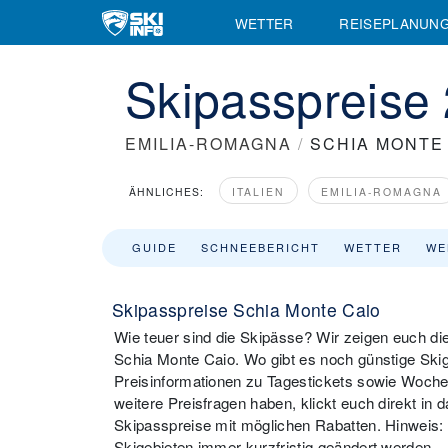
WETTER
REISEPLANUN
Skipasspreise
EMILIA-ROMAGNA
/
SCHIA MONTE
ÄHNLICHES:
ITALIEN
EMILIA-ROMAGNA
GUIDE
SCHNEEBERICHT
WETTER
WE
Skipasspreise Schia Monte Caio
Wie teuer sind die Skipässe? Wir zeigen euch di
Schia Monte Caio. Wo gibt es noch günstige Skige
Preisinformationen zu Tagestickets sowie Wochen
weitere Preisfragen haben, klickt euch direkt in d
Skipasspreise mit möglichen Rabatten. Hinweis
Skigebieten immer kurzfristig geändert werden.