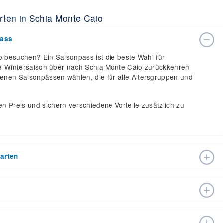
rten in Schia Monte Caio
pass
io besuchen? Ein Saisonpass ist die beste Wahl für
anze Wintersaison über nach Schia Monte Caio zurückkehren
enen Saisonpässen wählen, die für alle Altersgruppen und
n Preis und sichern verschiedene Vorteile zusätzlich zu
karten
die Skisaison 2025 – 2026 mit Eröffnungsdatum 03. Jan
nt gegeben. Mit den 10 Abfahrten und 4 Liften ist es
zu genießen.
kigebiets oder persönlich an einer Kasse im Skigebiet
26 variieren je nach Datum, Alter und Anzahl der Tage. Es
en rufen Sie bitte +39 0521868555 an.
herkarten in der Regel von den Top-Saisonpreisen