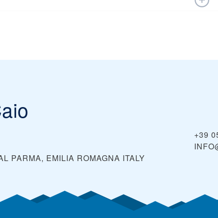
mmer im direkt im Voraus kaufst. Wir empfehlen, auf der
Angeboten zu suchen, einschließlich Einzelhandels-,
aio
+39 0
INFO
VAL PARMA, EMILIA ROMAGNA
ITALY