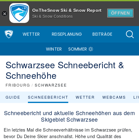
OnTheSnow Ski & Snow Report
ÖFFNEN
Ski & Snow Conditions
WETTER
REISEPLANUNG
BEITRÄGE
WINTER
SOMMER
Schwarzsee Schneebericht &
Schneehöhe
FRIBOURG
/
SCHWARZSEE
GUIDE
SCHNEEBERICHT
WETTER
WEBCAMS
L
Schneebericht und aktuelle Schneehöhen aus dem
Skigebiet Schwarzsee
Ein letztes Mal die Schneeverhältnisse im Schwarzsee prüfen,
bevor Du Deine Skier anschnallst. Höhe und Qualität des