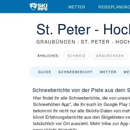
WETTER
REISEPLANUN
St. Peter - Ho
GRAUBÜNDEN
/
ST. PETER - HO
ÄHNLICHES:
SCHWEIZ
GRAUBÜNDEN
GUIDE
SCHNEEBERICHT
WETTER
WE
Schneeberichte von der Piste aus dem S
Hier findet ihr alle Schneeberichte, die von uns
Schneehöhen App", die ihr euch im Google Play S
bekommt ihr nicht nur alle Skiinfo-Daten von meh
könnt Erfahrungsberichte aus den Skigebieten ver
tatsächlich vor Ort aussieht. Mehr Infos zur App
www.skiinfo.de/mobile.