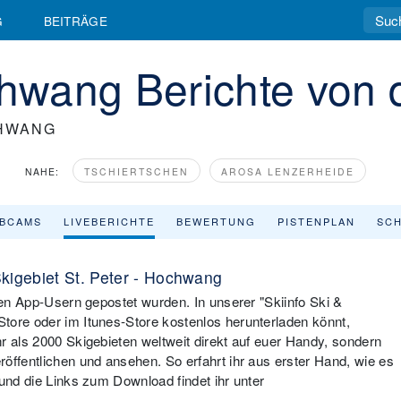
G
BEITRÄGE
chwang Berichte von 
CHWANG
NAHE:
TSCHIERTSCHEN
AROSA LENZERHEIDE
BCAMS
LIVEBERICHTE
BEWERTUNG
PISTENPLAN
SCH
kigebiet St. Peter - Hochwang
eren App-Usern gepostet wurden. In unserer "Skiinfo Ski &
tore oder im Itunes-Store kostenlos herunterladen könnt,
r als 2000 Skigebieten weltweit direkt auf euer Handy, sondern
öffentlichen und ansehen. So erfahrt ihr aus erster Hand, wie es
 und die Links zum Download findet ihr unter