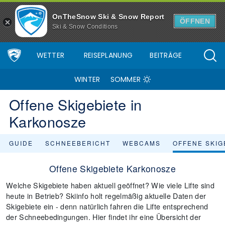
OnTheSnow Ski & Snow Report
ÖFFNEN
Ski & Snow Conditions
WETTER
REISEPLANUNG
BEITRÄGE
WINTER
SOMMER
Offene Skigebiete in
Karkonosze
GUIDE
SCHNEEBERICHT
WEBCAMS
OFFENE SKIG
Offene Skigebiete Karkonosze
Welche Skigebiete haben aktuell geöffnet? Wie viele Lifte sind
heute in Betrieb? Skiinfo holt regelmäßig aktuelle Daten der
Skigebiete ein - denn natürlich fahren die Lifte entsprechend
der Schneebedingungen. Hier findet ihr eine Übersicht der