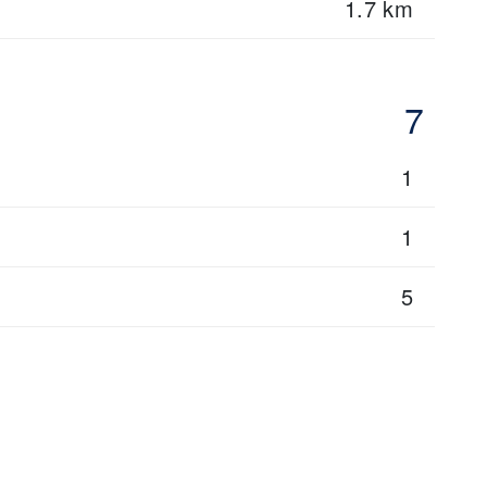
1.7 km
7
1
1
5