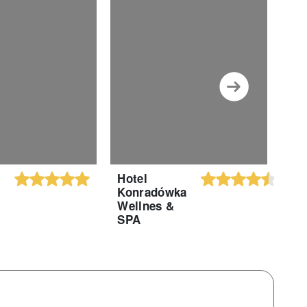
Hotel
Hot
Konradówka
Mon
Wellnes &
SPA