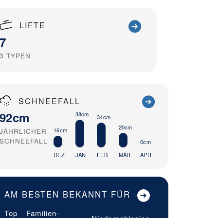
LIFTE
7
3
TYPEN
SCHNEEFALL
92cm
38cm
34cm
20cm
JÄHRLICHER
16cm
SCHNEEFALL
0cm
DEZ
JAN
FEB
MÄR
APR
AM BESTEN BEKANNT FÜR
Top
Familien-