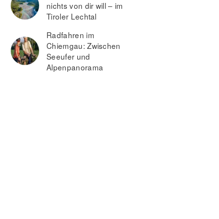
nichts von dir will – im
Tiroler Lechtal
Radfahren im
Chiemgau: Zwischen
Seeufer und
Alpenpanorama
el
Karkonosze
ali
Hotel