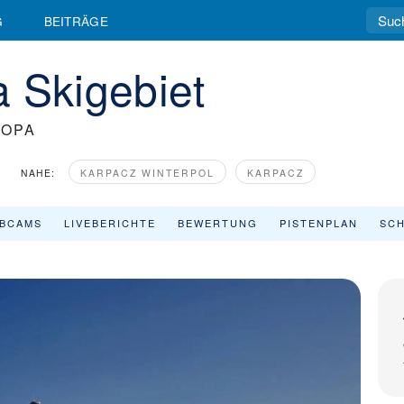
G
BEITRÄGE
 Skigebiet
KOPA
NAHE:
KARPACZ WINTERPOL
KARPACZ
BCAMS
LIVEBERICHTE
BEWERTUNG
PISTENPLAN
SCH