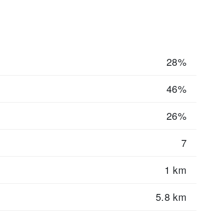
28%
46%
26%
7
1 km
5.8 km