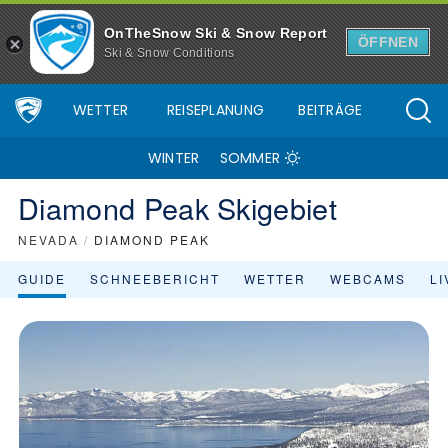
Skigebiet Diamond Peak - Skiinfo.de
OnTheSnow Ski & Snow Report
ÖFFNEN
Ski & Snow Conditions
WETTER
REISEPLANUNG
BEITRÄGE
WINTER
SOMMER
Diamond Peak Skigebiet
NEVADA
/
DIAMOND PEAK
GUIDE
SCHNEEBERICHT
WETTER
WEBCAMS
L