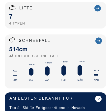
LIFTE
7
4
TYPEN
SCHNEEFALL
514cm
JÄHRLICHER SCHNEEFALL
139cm
137cm
124cm
99cm
19cm
9cm
NOV
DEZ
JAN
FEB
MÄR
APR
AM BESTEN BEKANNT FÜR
Top 2
Ski für Fortgeschrittene in
Nevada