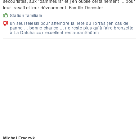
secouristes, aux "dammeurs" et j'en oublie certainement ... pour
leur travail et leur dévouement. Famille Decoster
Station familiale
un seul téléski pour atteindre la Tête du Torras (en cas de
panne ... bonne chance ... ne reste plus qu'à faire bronzette
à La Datcha ==> excellent restaurant/hôtel)
Michel Fraczyk