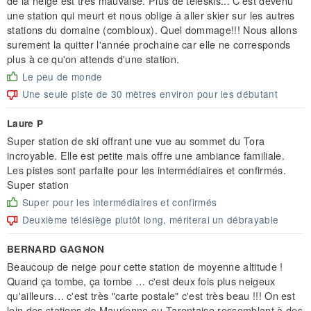
de la neige est très mauvaise. Plus de téléskis... C'est devenu
une station qui meurt et nous oblige à aller skier sur les autres
stations du domaine (combloux). Quel dommage!!! Nous allons
surement la quitter l'année prochaine car elle ne corresponds
plus à ce qu'on attends d'une station.
Le peu de monde
Une seule piste de 30 mètres environ pour les débutant
Laure P
Super station de ski offrant une vue au sommet du Tora
incroyable. Elle est petite mais offre une ambiance familiale.
Les pistes sont parfaite pour les intermédiaires et confirmés.
Super station
Super pour les intermédiaires et confirmés
Deuxième télésiège plutôt long, mériterai un débrayable
BERNARD GAGNON
Beaucoup de neige pour cette station de moyenne altitude !
Quand ça tombe, ça tombe … c'est deux fois plus neigeux
qu'ailleurs… c'est très "carte postale" c'est très beau !!! On est
loin des stations de Maurienne ou Tarentaise ressemblant à des