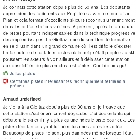
Je connais cette station depuis plus de 50 ans. Les débutants
apprenaient les rudiments aux Puginières avant de monter au
Plan et cela formait d’excellents skieurs reconnus unanimement
dans les autres stations voisines. A présent, après la fermeture
de pistes pourtant indispensables dans la technique progressive
des apprentissages, La Giettaz a perdu son identité formative
en se diluant dans un grand domaine où il est difficile d’exister.
La fermeture de certaines pistes où la neige était propice au ski
poussent les skieurs à voir ailleurs et à délaisser cette station
aux possibilités de plus en plus restreintes. Quel dommage!
Jolies pistes
Certaines pistes intéressantes techniquement fermées à
présent.
Arnaud undefined
Je viens à la Giettaz depuis plus de 30 ans et je trouve que
cette station s'est énormément dégradée. J'ai des enfants qui
débutent le ski et il n'y a plus qu'une ridicule piste pour eux. Les
pistes débutantes ayant fermées les unes après les autres.
Beaucoup de pistes ne sont plus damnées même lorsque l'état