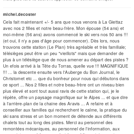
michel.decoster
Cela fait maintenant +/- 5 ans que nous venons à La Giettaz
avec nos 2 filles et notre beau-frère. Mon épouse (54 ans) et
moi-même (56 ans) avons commencé le ski vers nos 50 ans !!!
(et oui, il n'y a pas d'âge pour commencer). Dès lors, nous
trouvons cette station (Le Plan) très agréable et très familiale;
télésièges peut être un peu "vieillots" mais que demander de
plus à un télésiège que de nous amener au départ des pistes ?
Un efois arrivé à la Tête du Torras, quelle vue !!! MAGNIFIQUE
!!! ... la descente ensuite vers l'Auberge du Bon Journal, le
Christomet etc ... que du bonheur pour nous qui débutons dans
ce sport ... Nos 2 filles et notre beau-frère ont un niveau bien
plus élevé et sont tout aussi ravis de cette station qui, je le
répète, offre un paysage magnifique sur le Alpes ... et que dire
à l'arrière-plan de la chaine des Aravis ... A refaire et à
conseiller aux familles qui recherchent le calme, la pratique du
ski sans stress et un bon moment de détende aux différents
chalets tout au long des pistes. Merci au personnel des
remontées mécaniques, au personnel de l'information, aux