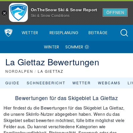
OnTheSnow Ski & Snow Report
ÖFFNEN
Ski & Snow Conditions
WETTER
REISEPLANUNG
BEITRÄGE
WINTER
SOMMER
La Giettaz Bewertungen
NORDALPEN
/
LA GIETTAZ
GUIDE
SCHNEEBERICHT
WETTER
WEBCAMS
L
Bewertungen für das Skigebiet La Giettaz
Hier findest du die Bewertungen für das Skigebiet La Giettaz,
die unsere Skiinfo-Nutzer abgegeben haben. Wenn du das
Skigebiet selbst bewerten möchtest, fülle bitte möglichst viele
Felder aus. Du kannst verschiedene Kategorien wie
Familienfreundlichkeit, Pistenqualität, Snowpark oder das