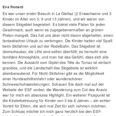
Eva Renard
Es war unser erster Besuch in La Giettaz (2 Erwachsene und 3
Kinder im Alter von 3, 9 und 13 Jahren), und wir waren von
diesem Skigebiet begeistert. Es bietet viele Pisten für jeden
Geschmack, auch wenn es zugegebenermaßen an grünen
Pisten mangelt. Das hat uns aber nicht davon abgehalten, einen
fantastischen Urlaub zu verbringen. Die Kinder hatten viel Spaß
beim Skifahren und auf der Rodelbahn. Das Skigebiet ist
überschaubar, die Lifte sind selten überfüllt; es herrscht eine
familiäre Atmosphäre, und man hat das Gefühl, dass sich alle
kennen. Die Aussicht vom Gipfel des Tête du Torraz ist einfach
grandios, und die Landschaft des Skigebiets ist wirklich
atemberaubend. Für Nicht-Skifahrer gibt es die Möglichkeit
einer Hundeschlittenfahrt oder wunderschöner
Schneeschuhwanderungen. Schauen Sie doch mal auf der
Website der ESF vorbei; die Wanderung zum Col des Aravis
war für mich ein absolutes Highlight. Ein weiterer Pluspunkt ist
die Kinderbetreuung für Kinder von 3 bis 6 Jahren – ein echter
Vorteil für Eltern, die sich mal Zeit für sich nehmen möchten.
Zum Schluss möchte ich mich ganz herzlich bei den ESF-