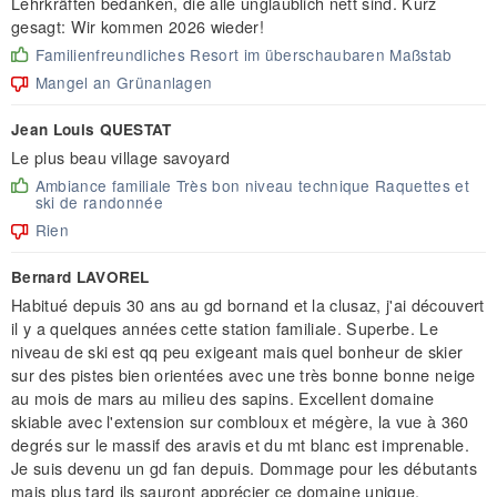
Lehrkräften bedanken, die alle unglaublich nett sind. Kurz
gesagt: Wir kommen 2026 wieder!
Familienfreundliches Resort im überschaubaren Maßstab
Mangel an Grünanlagen
Jean Louis QUESTAT
Le plus beau village savoyard
Ambiance familiale Très bon niveau technique Raquettes et
ski de randonnée
Rien
Bernard LAVOREL
Habitué depuis 30 ans au gd bornand et la clusaz, j'ai découvert
il y a quelques années cette station familiale. Superbe. Le
niveau de ski est qq peu exigeant mais quel bonheur de skier
sur des pistes bien orientées avec une très bonne bonne neige
au mois de mars au milieu des sapins. Excellent domaine
skiable avec l'extension sur combloux et mégère, la vue à 360
degrés sur le massif des aravis et du mt blanc est imprenable.
Je suis devenu un gd fan depuis. Dommage pour les débutants
mais plus tard ils sauront apprécier ce domaine unique.