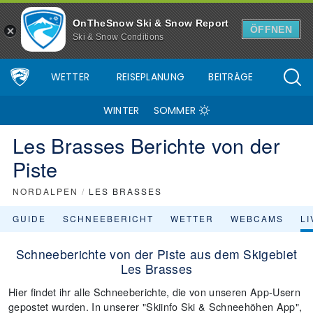
OnTheSnow Ski & Snow Report
ÖFFNEN
Ski & Snow Conditions
WETTER
REISEPLANUNG
BEITRÄGE
WINTER
SOMMER
Les Brasses Berichte von der
Piste
NORDALPEN
/
LES BRASSES
GUIDE
SCHNEEBERICHT
WETTER
WEBCAMS
L
Schneeberichte von der Piste aus dem Skigebiet
Les Brasses
Hier findet ihr alle Schneeberichte, die von unseren App-Usern
gepostet wurden. In unserer "Skiinfo Ski & Schneehöhen App",