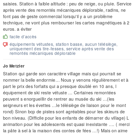
saisies. Station à faible altitude : peu de neige, ou pluie. Service
après vente des remontés mécaniques déplorable, radins, ne
font pas de geste commercial lorsqu'il y a un problème
technique, ne vont plus rembourser les cartes magnétiques à 2
euros. a éviter
facile d'accès
équipements vétustes, station basse, aucun télésiège,
uniquement des tire-fesses, service après vente des
remontés mécaniques déplorable
Jo Metzler
Station qui garde son caractère village mais qui pourrait se
nommer la belle endormie… Nous y venons régulièrement et à
part le prix des forfaits qui a presque doublé en 10 ans, l
équipement de ski reste vétuste … Certaines remontées
peuvent s enorgueillir de rentrer au musée du ski …(les
seigneurs et les évettes …le télésiège de liaison pour le mont
rond) Sinon bcp de pistes sont agréables pour les skieurs de
bon niveau. (Difficile pour les enfants de démarrer du village) L
animation pour les adolescents est quasi inexistante …. ( merci
la pâte à sel à la maison des contes de fées …!) Mais on aime