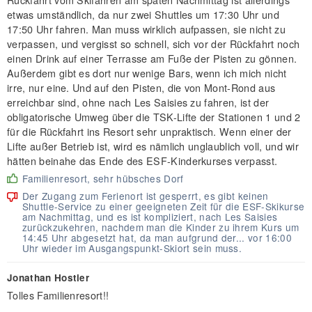
etwas umständlich, da nur zwei Shuttles um 17:30 Uhr und
17:50 Uhr fahren. Man muss wirklich aufpassen, sie nicht zu
verpassen, und vergisst so schnell, sich vor der Rückfahrt noch
einen Drink auf einer Terrasse am Fuße der Pisten zu gönnen.
Außerdem gibt es dort nur wenige Bars, wenn ich mich nicht
irre, nur eine. Und auf den Pisten, die von Mont-Rond aus
erreichbar sind, ohne nach Les Saisies zu fahren, ist der
obligatorische Umweg über die TSK-Lifte der Stationen 1 und 2
für die Rückfahrt ins Resort sehr unpraktisch. Wenn einer der
Lifte außer Betrieb ist, wird es nämlich unglaublich voll, und wir
hätten beinahe das Ende des ESF-Kinderkurses verpasst.
Familienresort, sehr hübsches Dorf
Der Zugang zum Ferienort ist gesperrt, es gibt keinen
Shuttle-Service zu einer geeigneten Zeit für die ESF-Skikurse
am Nachmittag, und es ist kompliziert, nach Les Saisies
zurückzukehren, nachdem man die Kinder zu ihrem Kurs um
14:45 Uhr abgesetzt hat, da man aufgrund der... vor 16:00
Uhr wieder im Ausgangspunkt-Skiort sein muss.
Jonathan Hostier
Tolles Familienresort!!