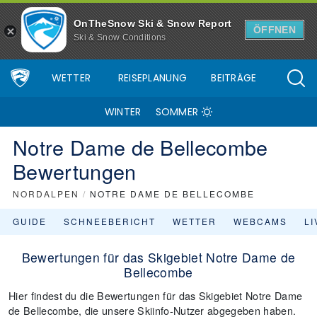
OnTheSnow Ski & Snow Report
ÖFFNEN
Ski & Snow Conditions
WETTER
REISEPLANUNG
BEITRÄGE
WINTER
SOMMER
Notre Dame de Bellecombe
Bewertungen
NORDALPEN
/
NOTRE DAME DE BELLECOMBE
GUIDE
SCHNEEBERICHT
WETTER
WEBCAMS
L
Bewertungen für das Skigebiet Notre Dame de
Bellecombe
Hier findest du die Bewertungen für das Skigebiet Notre Dame
de Bellecombe, die unsere Skiinfo-Nutzer abgegeben haben.