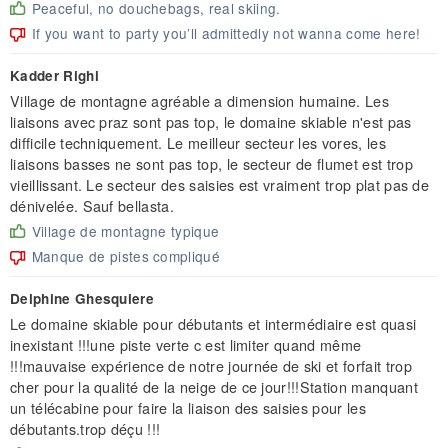
Peaceful, no douchebags, real skiing.
If you want to party you’ll admittedly not wanna come here!
Kadder Righi
Village de montagne agréable a dimension humaine. Les
liaisons avec praz sont pas top, le domaine skiable n'est pas
difficile techniquement. Le meilleur secteur les vores, les
liaisons basses ne sont pas top, le secteur de flumet est trop
vieillissant. Le secteur des saisies est vraiment trop plat pas de
dénivelée. Sauf bellasta.
Village de montagne typique
Manque de pistes compliqué
Delphine Ghesquiere
Le domaine skiable pour débutants et intermédiaire est quasi
inexistant !!!une piste verte c est limiter quand même
!!!mauvaise expérience de notre journée de ski et forfait trop
cher pour la qualité de la neige de ce jour!!!Station manquant
un télécabine pour faire la liaison des saisies pour les
débutants.trop déçu !!!