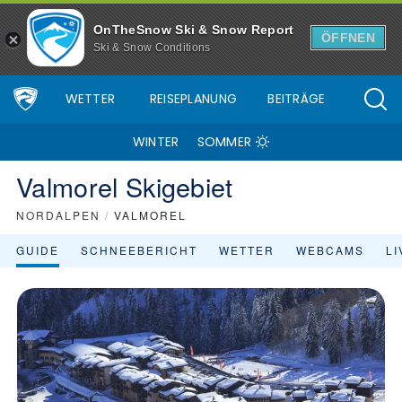
Skigebiet Valmorel - Skiinfo.de
OnTheSnow Ski & Snow Report
ÖFFNEN
Ski & Snow Conditions
WETTER
REISEPLANUNG
BEITRÄGE
WINTER
SOMMER
Valmorel Skigebiet
NORDALPEN
/
VALMOREL
GUIDE
SCHNEEBERICHT
WETTER
WEBCAMS
L