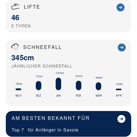
LIFTE
46
5
TYPEN
SCHNEEFALL
345cm
JÄHRLICHER SCHNEEFALL
107cm
81cm
77cm
68cm
16cm
12cm
NOV
DEZ
JAN
FEB
MÄR
APR
AM BESTEN BEKANNT FÜR
Top 7
für Anfänger in
Savoie