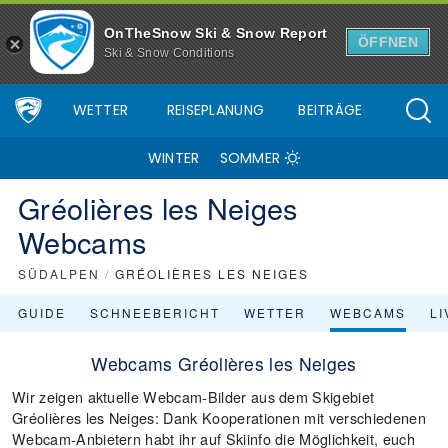
OnTheSnow Ski & Snow Report
ÖFFNEN
Ski & Snow Conditions
WETTER
REISEPLANUNG
BEITRÄGE
WINTER
SOMMER
Gréolières les Neiges
Webcams
SÜDALPEN
/
GRÉOLIÈRES LES NEIGES
GUIDE
SCHNEEBERICHT
WETTER
WEBCAMS
L
Webcams Gréolières les Neiges
Wir zeigen aktuelle Webcam-Bilder aus dem Skigebiet
Gréolières les Neiges: Dank Kooperationen mit verschiedenen
Webcam-Anbietern habt ihr auf Skiinfo die Möglichkeit, euch