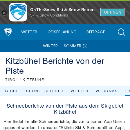
OnTheSnow Ski & Snow Report
ÖFFNEN
Ski & Snow Conditions
WETTER
REISEPLANUNG
BEITRÄGE
WINTER
SOMMER
Kitzbühel Berichte von der
Piste
TIROL
/
KITZBÜHEL
GUIDE
SCHNEEBERICHT
WETTER
WEBCAMS
L
Schneeberichte von der Piste aus dem Skigebiet
Kitzbühel
Hier findet ihr alle Schneeberichte, die von unseren App-Usern
gepostet wurden. In unserer "Skiinfo Ski & Schneehöhen App",