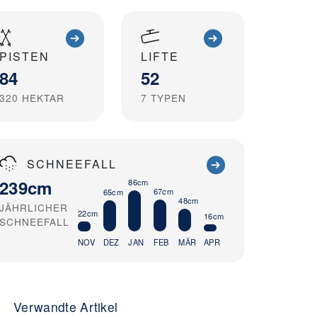
PISTEN
LIFTE
84
52
320
HEKTAR
7
TYPEN
SCHNEEFALL
239cm
86cm
67cm
65cm
48cm
JÄHRLICHER
22cm
16cm
SCHNEEFALL
NOV
DEZ
JAN
FEB
MÄR
APR
Verwandte Artikel