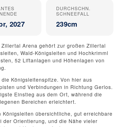
ANTES
DURCHSCHN.
ONENDE
SCHNEEFALL
pr, 2027
239cm
Zillertal Arena gehört zur großen Zillertal
igsleiten, Wald-Königsleiten und Hochkrimml
isten, 52 Liftanlagen und Höhenlagen von
ng.
 die Königsleitenspitze. Von hier aus
pisten und Verbindungen in Richtung Gerlos.
tigste Einstieg aus dem Ort, während die
genen Bereichen erleichtert.
 Königsleiten übersichtliche, gut erreichbare
 der Orientierung, und die Nähe vieler