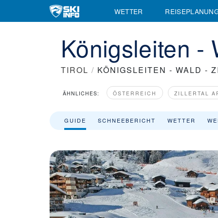
Skigebiet Königsleiten - Wald - Zillertal Arena - Skiinfo.de
WETTER
REISEPLANUN
Königsleiten - 
TIROL
/
KÖNIGSLEITEN - WALD - 
ÄHNLICHES:
ÖSTERREICH
ZILLERTAL 
GUIDE
SCHNEEBERICHT
WETTER
WE