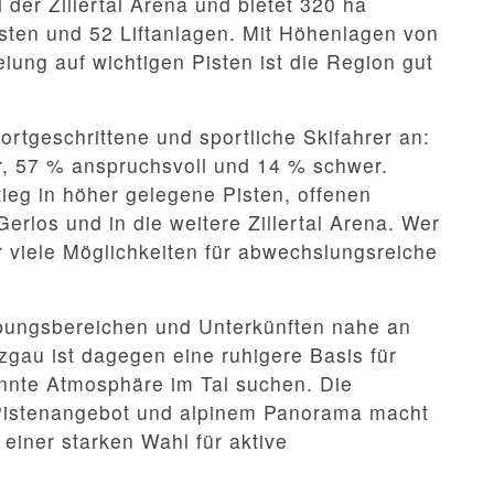
 der Zillertal Arena und bietet 320 ha
isten und 52 Liftanlagen. Mit Höhenlagen von
ung auf wichtigen Pisten ist die Region gut
fortgeschrittene und sportliche Skifahrer an:
r, 57 % anspruchsvoll und 14 % schwer.
tieg in höher gelegene Pisten, offenen
rlos und in die weitere Zillertal Arena. Wer
er viele Möglichkeiten für abwechslungsreiche
Übungsbereichen und Unterkünften nahe an
nzgau ist dagegen eine ruhigere Basis für
annte Atmosphäre im Tal suchen. Die
Pistenangebot und alpinem Panorama macht
u einer starken Wahl für aktive