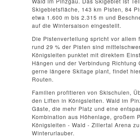
Wald im Pinzgau. Das Skigebiet ist Teil
Skigebietsfläche, 143 km Pisten, 84 P
etwa 1.600 m bis 2.315 m und Beschnei
auf die Wintersaison eingestellt.
Die Pistenverteilung spricht vor allem 
rund 29 % der Pisten sind mittelschwe
Königsleiten punktet mit direktem Eins
Hängen und der Verbindung Richtung Ge
gerne längere Skitage plant, findet hi
Routen.
Familien profitieren von Skischulen, 
den Liften in Königsleiten. Wald im Pi
Gäste, die mehr Platz und eine entsp
Kombination aus Höhenlage, großem 
Königsleiten - Wald - Zillertal Arena z
Winterurlauber.