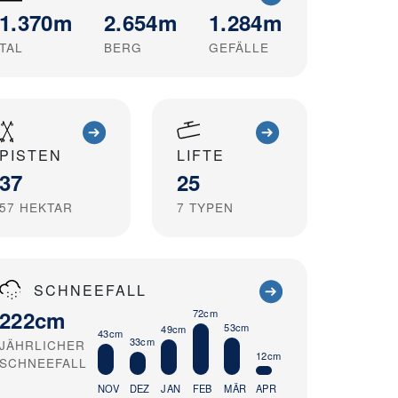
1.370m
2.654m
1.284m
TAL
BERG
GEFÄLLE
PISTEN
LIFTE
37
25
57
HEKTAR
7
TYPEN
SCHNEEFALL
222cm
72cm
53cm
49cm
43cm
33cm
JÄHRLICHER
12cm
SCHNEEFALL
NOV
DEZ
JAN
FEB
MÄR
APR