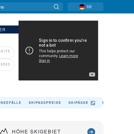
DE
NER
EITE
68505
NEEFÄLLE
SKIPASSPREISE
SKIPÄSSE
SKIURLAUB
HÖHE SKIGEBIET