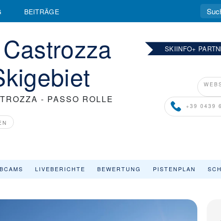
G
BEITRÄGE
 Castrozza
SKIINFO+ PART
Skigebiet
WEBS
STROZZA - PASSO ROLLE
+39 0439 
EN
BCAMS
LIVEBERICHTE
BEWERTUNG
PISTENPLAN
SCH