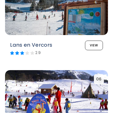
Lans en Vercors
VIEW
2.9
06