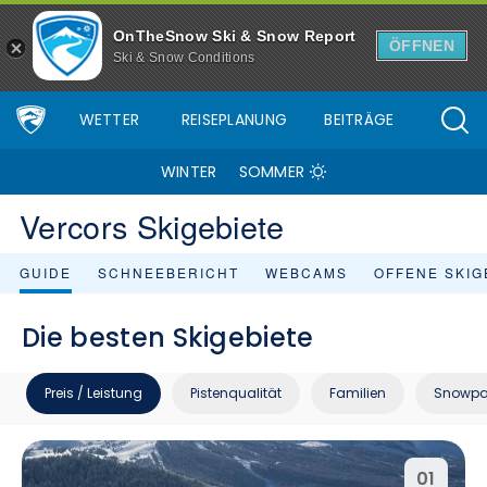
OnTheSnow Ski & Snow Report
ÖFFNEN
Ski & Snow Conditions
WETTER
REISEPLANUNG
BEITRÄGE
WINTER
SOMMER
Vercors Skigebiete
GUIDE
SCHNEEBERICHT
WEBCAMS
OFFENE SKIG
Die besten Skigebiete
Preis / Leistung
Pistenqualität
Familien
Snowpa
01