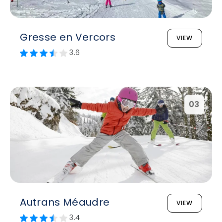
Gresse en Vercors
VIEW
3.6
03
Autrans Méaudre
VIEW
3.4