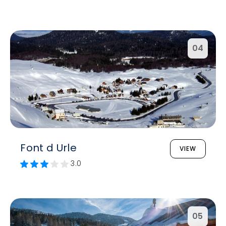
04
Font d Urle
VIEW
3.0
05