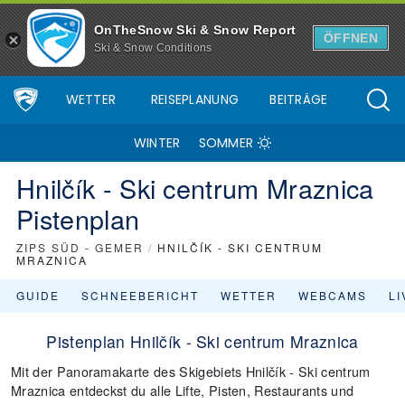
OnTheSnow Ski & Snow Report
ÖFFNEN
Ski & Snow Conditions
WETTER
REISEPLANUNG
BEITRÄGE
WINTER
SOMMER
Hnilčík - Ski centrum Mraznica
Pistenplan
ZIPS SÜD - GEMER
/
HNILČÍK - SKI CENTRUM
MRAZNICA
GUIDE
SCHNEEBERICHT
WETTER
WEBCAMS
L
Pistenplan Hnilčík - Ski centrum Mraznica
Mit der Panoramakarte des Skigebiets Hnilčík - Ski centrum
Mraznica entdeckst du alle Lifte, Pisten, Restaurants und