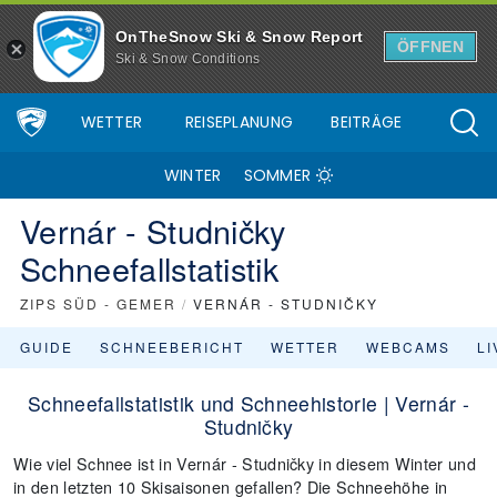
OnTheSnow Ski & Snow Report
ÖFFNEN
Ski & Snow Conditions
WETTER
REISEPLANUNG
BEITRÄGE
WINTER
SOMMER
Vernár - Studničky
Schneefallstatistik
ZIPS SÜD - GEMER
/
VERNÁR - STUDNIČKY
GUIDE
SCHNEEBERICHT
WETTER
WEBCAMS
L
Schneefallstatistik und Schneehistorie | Vernár -
Studničky
Wie viel Schnee ist in Vernár - Studničky in diesem Winter und
in den letzten 10 Skisaisonen gefallen? Die Schneehöhe in