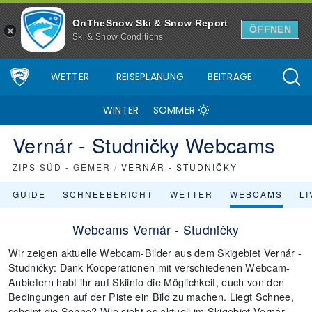
OnTheSnow Ski & Snow Report
ÖFFNEN
Ski & Snow Conditions
WETTER
REISEPLANUNG
BEITRÄGE
WINTER
SOMMER
Vernár - Studničky Webcams
ZIPS SÜD - GEMER
/
VERNÁR - STUDNIČKY
GUIDE
SCHNEEBERICHT
WETTER
WEBCAMS
L
Webcams Vernár - Studničky
Wir zeigen aktuelle Webcam-Bilder aus dem Skigebiet Vernár -
Studničky: Dank Kooperationen mit verschiedenen Webcam-
Anbietern habt ihr auf Skiinfo die Möglichkeit, euch von den
Bedingungen auf der Piste ein Bild zu machen. Liegt Schnee,
scheint die Sonne? Wie sieht es aktuell im Skigebiet Vernár -