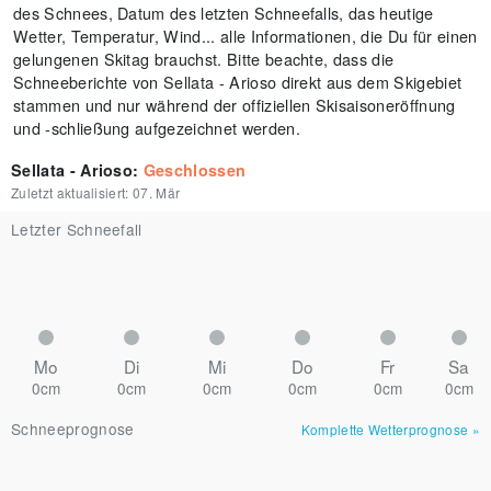
des Schnees, Datum des letzten Schneefalls, das heutige
Wetter, Temperatur, Wind... alle Informationen, die Du für einen
gelungenen Skitag brauchst. Bitte beachte, dass die
Schneeberichte von Sellata - Arioso direkt aus dem Skigebiet
stammen und nur während der offiziellen Skisaisoneröffnung
und -schließung aufgezeichnet werden.
Sellata - Arioso
:
Geschlossen
Zuletzt aktualisiert:
07. Mär
Letzter Schneefall
Mo
Di
Mi
Do
Fr
Sa
0cm
0cm
0cm
0cm
0cm
0cm
Schneeprognose
Komplette Wetterprognose
»