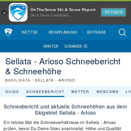
OnTheSnow Ski & Snow Report
ÖFFNEN
Ski & Snow Conditions
WETTER
REISEPLANUNG
BEITRÄGE
WINTER
SOMMER
Sellata - Arioso Schneebericht
& Schneehöhe
BASILIKATA
/
SELLATA - ARIOSO
GUIDE
SCHNEEBERICHT
WETTER
WEBCAMS
L
Schneebericht und aktuelle Schneehöhen aus dem
Skigebiet Sellata - Arioso
Ein letztes Mal die Schneeverhältnisse im Sellata - Arioso
prüfen, bevor Du Deine Skier anschnallst. Höhe und Qualität