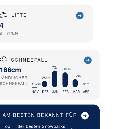
LIFTE
4
2
TYPEN
SCHNEEFALL
186cm
72cm
66cm
35cm
JÄHRLICHER
28cm
SCHNEEFALL
1.2cm
0cm
NOV
DEZ
JAN
FEB
MÄR
APR
AM BESTEN BEKANNT FÜR
Top
der besten Snowparks