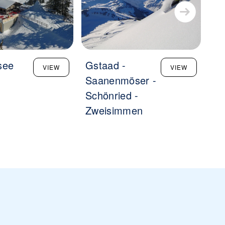
see
Gstaad -
Ch
VIEW
VIEW
Saanenmöser -
Vo
Schönried -
Zweisimmen