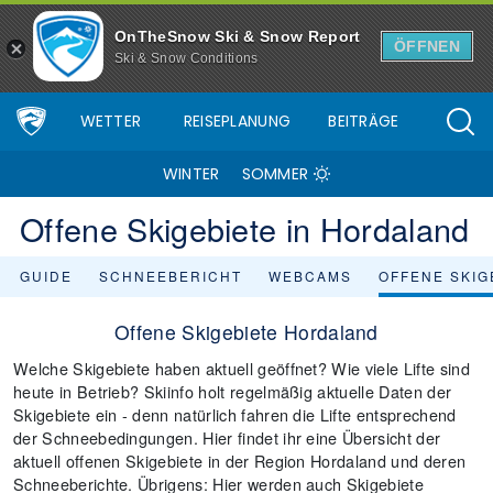
OnTheSnow Ski & Snow Report
ÖFFNEN
Ski & Snow Conditions
WETTER
REISEPLANUNG
BEITRÄGE
WINTER
SOMMER
Offene Skigebiete in Hordaland
GUIDE
SCHNEEBERICHT
WEBCAMS
OFFENE SKIG
Offene Skigebiete Hordaland
Welche Skigebiete haben aktuell geöffnet? Wie viele Lifte sind
heute in Betrieb? Skiinfo holt regelmäßig aktuelle Daten der
Skigebiete ein - denn natürlich fahren die Lifte entsprechend
der Schneebedingungen. Hier findet ihr eine Übersicht der
aktuell offenen Skigebiete in der Region Hordaland und deren
Schneeberichte. Übrigens: Hier werden auch Skigebiete