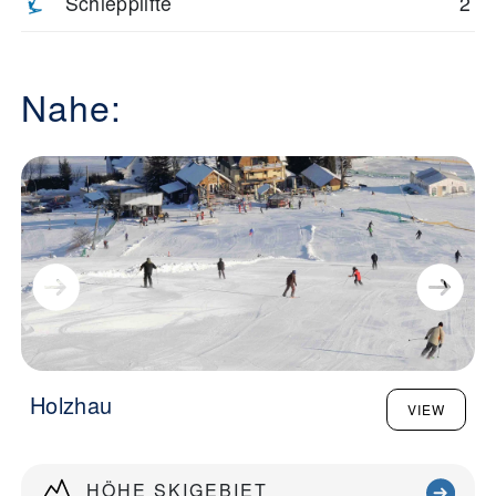
Schlepplifte
2
Nahe:
Holzhau
VIEW
HÖHE SKIGEBIET