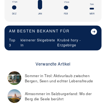
17cm
17cm
7cm
DEZ
JAN
FEB
MÄR
AM BESTEN BEKANNT FÜR
Top
kleinerer Skigebiete
Krušné hory -
3
in
Erzgebirge
Verwandte Artikel
Sommer in Tirol: Aktivurlaub zwischen
Bergen, Seen und echter Lebensfreude
Almsommer im Salzburgerland: Wo der
Berg die Seele berührt