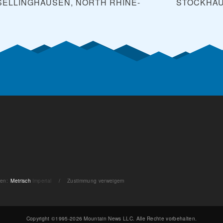
SELLINGHAUSEN, NORTH RHINE-
STOCKHAU
ten
:
Metrisch
Imperial
/
Zustimmung verweigern
Copyright ©1995-2026 Mountain News LLC. Alle Rechte vorbehalten.