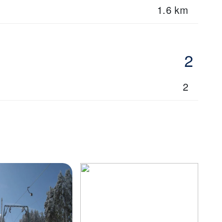
1.6 km
2
2