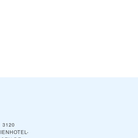
hanze
Altastenberg
VIEW
VIEW
hmallenberg
1 3120
IENHOTEL-