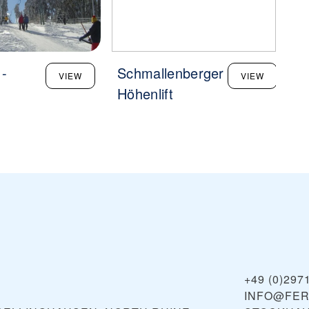
 -
Schmallenberger
Sc
VIEW
VIEW
Höhenlift
Sc
+49 (0)297
INFO@FER