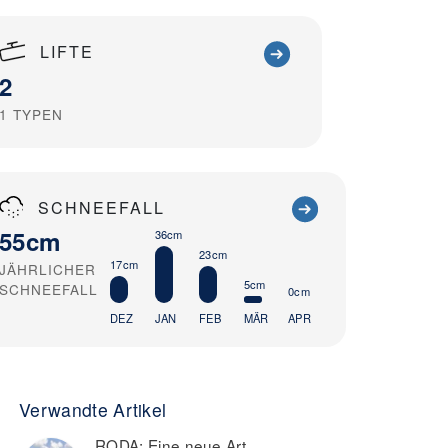
LIFTE
2
1
TYPEN
SCHNEEFALL
55cm
36cm
23cm
17cm
JÄHRLICHER
5cm
SCHNEEFALL
0cm
DEZ
JAN
FEB
MÄR
APR
Verwandte Artikel
RODA: Eine neue Art,