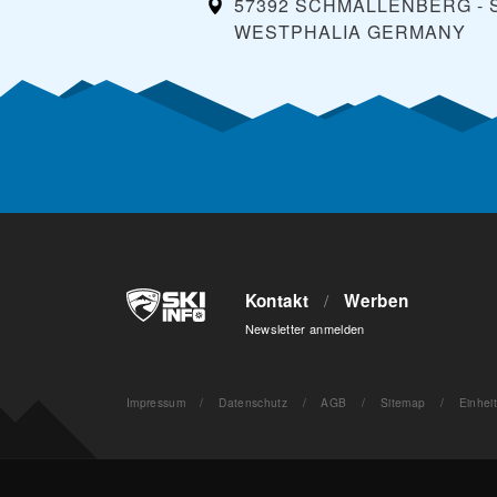
57392 SCHMALLENBERG - 
WESTPHALIA
GERMANY
Kontakt
/
Werben
Newsletter anmelden
Impressum
/
Datenschutz
/
AGB
/
Sitemap
/
Einhei