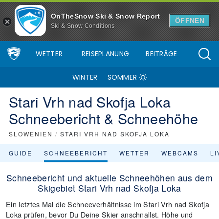
OnTheSnow Ski & Snow Report
ÖFFNEN
Ski & Snow Conditions
WETTER
REISEPLANUNG
BEITRÄGE
WINTER
SOMMER
Stari Vrh nad Skofja Loka
Schneebericht & Schneehöhe
SLOWENIEN
/
STARI VRH NAD SKOFJA LOKA
GUIDE
SCHNEEBERICHT
WETTER
WEBCAMS
L
Schneebericht und aktuelle Schneehöhen aus dem
Skigebiet Stari Vrh nad Skofja Loka
Ein letztes Mal die Schneeverhältnisse im Stari Vrh nad Skofja
Loka prüfen, bevor Du Deine Skier anschnallst. Höhe und