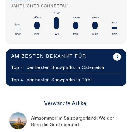
JÄHRLICHER SCHNEEFALL
71cm
46cm
44cm
43cm
15cm
3cm
NOV
DEZ
JAN
FEB
MÄR
APR
AM BESTEN BEKANNT FÜR
Top 4
der besten Snowparks in
Österreich
Top 4
der besten Snowparks in
Tirol
Verwandte Artikel
Almsommer im Salzburgerland: Wo der
Berg die Seele berührt