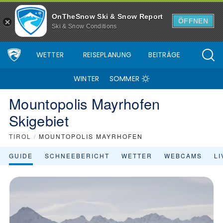
Skigebiet Mountopolis Mayrhofen - Skiinfo.de
OnTheSnow Ski & Snow Report
ÖFFNEN
Ski & Snow Conditions
WETTER
REISEPLANUNG
BEITRÄGE
WINTER
SOMMER
Mountopolis Mayrhofen
Skigebiet
TIROL
/
MOUNTOPOLIS MAYRHOFEN
GUIDE
SCHNEEBERICHT
WETTER
WEBCAMS
L