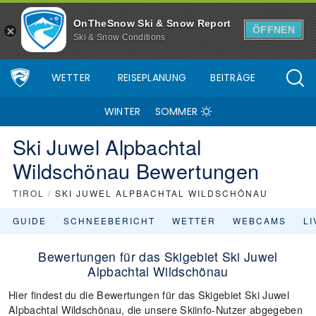
OnTheSnow Ski & Snow Report
ÖFFNEN
Ski & Snow Conditions
WETTER
REISEPLANUNG
BEITRÄGE
WINTER
SOMMER
Ski Juwel Alpbachtal
Wildschönau Bewertungen
TIROL
/
SKI JUWEL ALPBACHTAL WILDSCHÖNAU
GUIDE
SCHNEEBERICHT
WETTER
WEBCAMS
L
Bewertungen für das Skigebiet Ski Juwel
Alpbachtal Wildschönau
Hier findest du die Bewertungen für das Skigebiet Ski Juwel
Alpbachtal Wildschönau, die unsere Skiinfo-Nutzer abgegeben