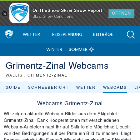
OnTheSnow Ski & Snow Report
ÖFFNEN
Ski & Snow Conditions
WETTER
REISEPLANUNG
BEITRÄGE
WINTER
SOMMER
Grimentz-Zinal Webcams
WALLIS
/
GRIMENTZ-ZINAL
GUIDE
SCHNEEBERICHT
WETTER
WEBCAMS
L
Webcams Grimentz-Zinal
Wir zeigen aktuelle Webcam-Bilder aus dem Skigebiet
Grimentz-Zinal: Dank Kooperationen mit verschiedenen
Webcam-Anbietern habt ihr auf Skiinfo die Möglichkeit, euch
von den Bedingungen auf der Piste ein Bild zu machen. Liegt
Schnee, scheint die Sonne? Wie sieht es aktuell im Skigebiet