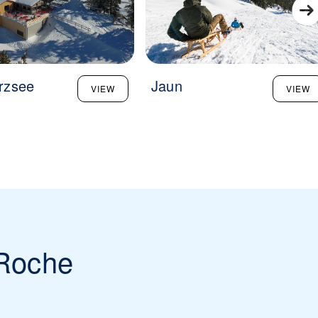
rzsee
Jaun
VIEW
VIEW
 Roche