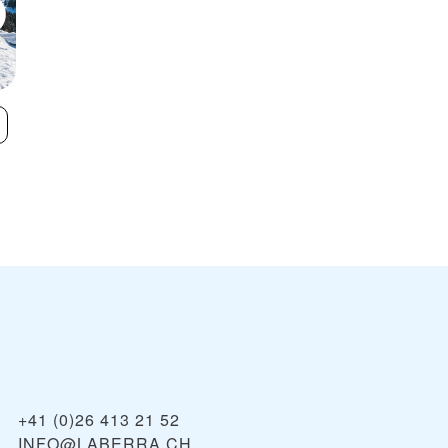
Bulle - La Chia
Moléson -
VIEW
Gruyères
+41 (0)26 413 21 52
INFO@LABERRA.CH