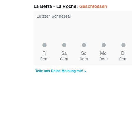
La Berra - La Roche
:
Geschlossen
Letzter Schneefall
Fr
Sa
So
Mo
Di
0cm
0cm
0cm
0cm
0cm
Teile uns Deine Meinung mit!