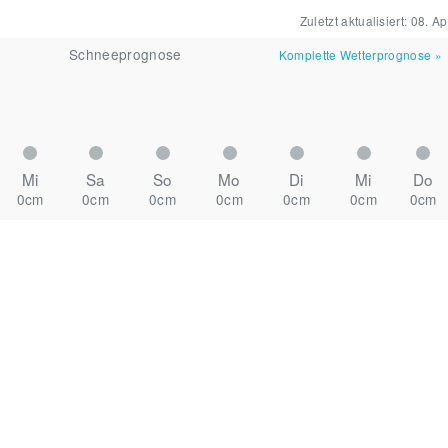
Zuletzt aktualisiert:
08. Ap
Schneeprognose
Komplette Wetterprognose
»
Mi
Sa
So
Mo
Di
Mi
Do
0cm
0cm
0cm
0cm
0cm
0cm
0cm