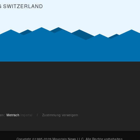
G
SWITZERLAND
ten
:
Metrisch
Imperial
/
Zustimmung verweigern
Copyright ©1995-2026 Mountain News LLC. Alle Rechte vorbehalten.