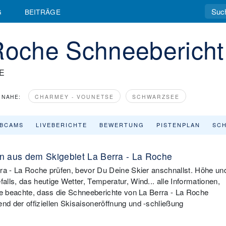
G
BEITRÄGE
 Roche Schneeberich
E
NAHE:
CHARMEY - VOUNETSE
SCHWARZSEE
BCAMS
LIVEBERICHTE
BEWERTUNG
PISTENPLAN
SCH
n aus dem Skigebiet La Berra - La Roche
rra - La Roche prüfen, bevor Du Deine Skier anschnallst. Höhe un
lls, das heutige Wetter, Temperatur, Wind... alle Informationen,
tte beachte, dass die Schneeberichte von La Berra - La Roche
d der offiziellen Skisaisoneröffnung und -schließung