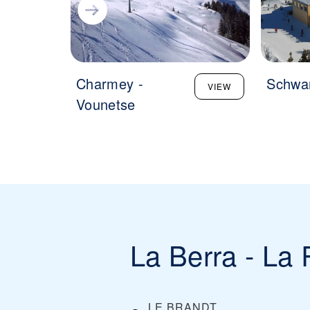
Charmey -
Schwa
VIEW
Vounetse
La Berra - La
LE BRANDT