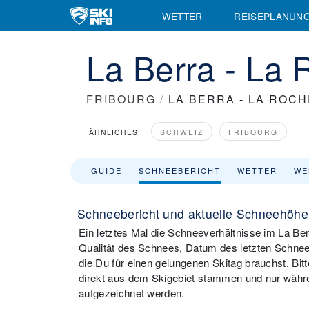
WETTER
REISEPLANUN
La Berra - La
FRIBOURG
/
LA BERRA - LA ROCH
ÄHNLICHES:
SCHWEIZ
FRIBOURG
GUIDE
SCHNEEBERICHT
WETTER
WE
Schneebericht und aktuelle Schneehöhe
Ein letztes Mal die Schneeverhältnisse im La Be
Qualität des Schnees, Datum des letzten Schneefa
die Du für einen gelungenen Skitag brauchst. Bi
direkt aus dem Skigebiet stammen und nur währen
aufgezeichnet werden.