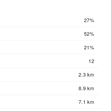
27%
52%
21%
12
2.3 km
8.9 km
7.1 km