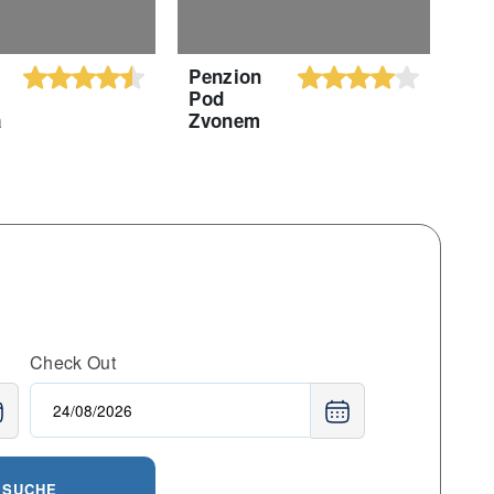
Penzion
Kra
Pod
Ch
a
Zvonem
Check Out
SUCHE