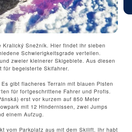
 Kralický Snežník. Hier findet ihr sieben
hiedene Schwierigkeitsgrade verteilen.
und zweier kleinerer Skigebiete. Aus diesen
 für begeisterte Skifahrer.
Es gibt flacheres Terrain mit blauen Pisten
ten für fortgeschrittene Fahrer und Profis.
Pánská) erst vor kurzem auf 850 Meter
nowpark mit 12 Hindernissen, zwei Jumps
nd einem Aufzug.
kt vom Parkplatz aus mit dem Skilift. Ihr habt