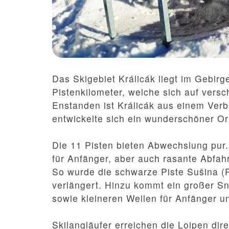
Das Skigebiet Králicák liegt im Gebirge
Pistenkilometer, welche sich auf versc
Enstanden ist Králicák aus einem Verb
entwickelte sich ein wunderschöner Ort
Die 11 Pisten bieten Abwechslung pur. 
für Anfänger, aber auch rasante Abfahr
So wurde die schwarze Piste Sušina (
verlängert. Hinzu kommt ein großer S
sowie kleineren Wellen für Anfänger u
Skilangläufer erreichen die Loipen dire