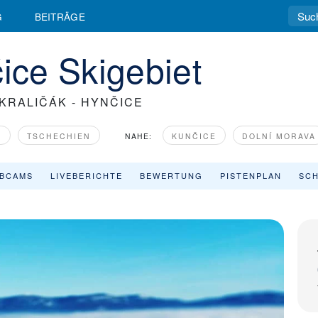
G
BEITRÄGE
čice Skigebiet
KRALIČÁK - HYNČICE
E
TSCHECHIEN
NAHE:
KUNČICE
DOLNÍ MORAVA
BCAMS
LIVEBERICHTE
BEWERTUNG
PISTENPLAN
SCH