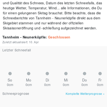
und Qualität des Schnees, Datum des letzten Schneefalls, das
heutige Wetter, Temperatur, Wind... alle Informationen, die Du
für einen gelungenen Skitag brauchst. Bitte beachte, dass die
Schneeberichte von Tannheim - Neunerköpfle direkt aus dem
Skigebiet stammen und nur während der offiziellen
Skisaisoneröffnung und -schließung aufgezeichnet werden.
Tannheim - Neunerköpfle
:
Geschlossen
Zuletzt aktualisiert:
10. Apr
Letzter Schneefall
So
Mo
Di
Mi
Do
Fr
0cm
0cm
0cm
0cm
0cm
0cm
Schneeprognose
Komplette Wetterprognose
»