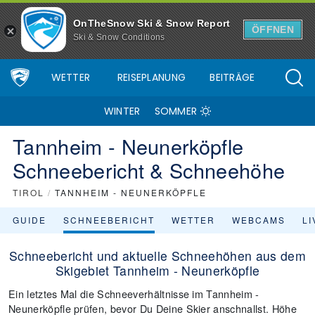
OnTheSnow Ski & Snow Report
ÖFFNEN
Ski & Snow Conditions
WETTER
REISEPLANUNG
BEITRÄGE
WINTER
SOMMER
Tannheim - Neunerköpfle
Schneebericht & Schneehöhe
TIROL
/
TANNHEIM - NEUNERKÖPFLE
GUIDE
SCHNEEBERICHT
WETTER
WEBCAMS
L
Schneebericht und aktuelle Schneehöhen aus dem
Skigebiet Tannheim - Neunerköpfle
Ein letztes Mal die Schneeverhältnisse im Tannheim -
Neunerköpfle prüfen, bevor Du Deine Skier anschnallst. Höhe