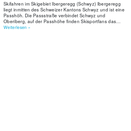
Skifahren im Skigebiet Ibergeregg (Schwyz) Ibergeregg
liegt inmitten des Schweizer Kantons Schwyz und ist eine
Passhöh. Die Passstraße verbindet Schwyz und
Oberiberg, auf der Passhöhe finden Skisportfans das
kleine Skigebiet Ibergeregg, welches zwei Skilifte und fast
Weiterlesen
»
zehn Kilometer Piste bietet. Zusammen mit den unweit
entfernten Skiliften von Oberiberg und Hoch Ybrig sowie
den zahlreichen Liftanlagen der Mythenregion
(Handgruobi, Rickenbach, Brunni) bieten sich hier viele
Möglichkeiten für Skiurlauber. Das Hotel Passhöhe auf
der Ibergeregg erreicht man einfach mit dem Auto sowohl
ab Schwyz als auch ab Einsiedeln über Oberiberg.