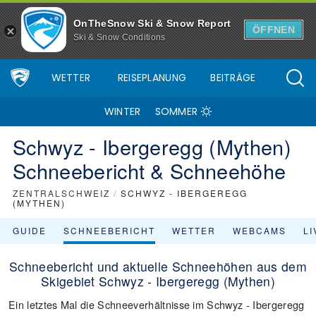
OnTheSnow Ski & Snow Report
ÖFFNEN
Ski & Snow Conditions
WETTER
REISEPLANUNG
BEITRÄGE
WINTER
SOMMER
Schwyz - Ibergeregg (Mythen)
Schneebericht & Schneehöhe
ZENTRALSCHWEIZ
/
SCHWYZ - IBERGEREGG
(MYTHEN)
GUIDE
SCHNEEBERICHT
WETTER
WEBCAMS
L
Schneebericht und aktuelle Schneehöhen aus dem
Skigebiet Schwyz - Ibergeregg (Mythen)
Ein letztes Mal die Schneeverhältnisse im Schwyz - Ibergeregg