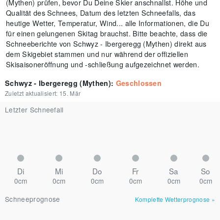
(Mythen) prüfen, bevor Du Deine Skier anschnallst. Höhe und
Qualität des Schnees, Datum des letzten Schneefalls, das
heutige Wetter, Temperatur, Wind... alle Informationen, die Du
für einen gelungenen Skitag brauchst. Bitte beachte, dass die
Schneeberichte von Schwyz - Ibergeregg (Mythen) direkt aus
dem Skigebiet stammen und nur während der offiziellen
Skisaisoneröffnung und -schließung aufgezeichnet werden.
Schwyz - Ibergeregg (Mythen)
:
Geschlossen
Zuletzt aktualisiert:
15. Mär
Letzter Schneefall
Di
Mi
Do
Fr
Sa
So
0cm
0cm
0cm
0cm
0cm
0cm
Schneeprognose
Komplette Wetterprognose
»