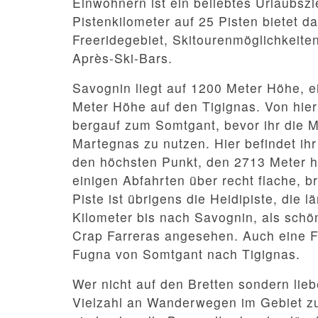
Einwohnern ist ein beliebtes Urlaubsz
Pistenkilometer auf 25 Pisten bietet d
Freeridegebiet, Skitourenmöglichkeite
Après-Ski-Bars.
Savognin liegt auf 1200 Meter Höhe, 
Meter Höhe auf den Tigignas. Von hier
bergauf zum Somtgant, bevor ihr die M
Martegnas zu nutzen. Hier befindet ih
den höchsten Punkt, den 2713 Meter ho
einigen Abfahrten über recht flache, br
Piste ist übrigens die Heidipiste, die 
Kilometer bis nach Savognin, als sch
Crap Farreras angesehen. Auch eine FI
Fugna von Somtgant nach Tigignas.
Wer nicht auf den Bretten sondern lieb
Vielzahl an Wanderwegen im Gebiet zu