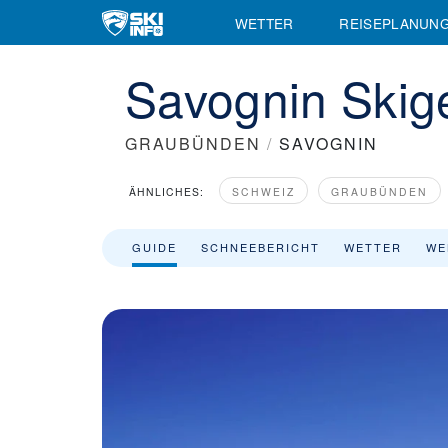
Skigebiet Savognin - Skiinfo.de
WETTER
REISEPLANUN
Savognin Skig
GRAUBÜNDEN
/
SAVOGNIN
ÄHNLICHES:
SCHWEIZ
GRAUBÜNDEN
GUIDE
SCHNEEBERICHT
WETTER
WE