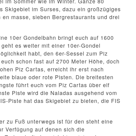
iel im Sommer wie im Winter. Ganze 80
as Skigebiet im Surses, dazu ein großzügiges
n en masse, sieben Bergrestaurants und drei
eine 10er Gondelbahn bringt euch auf 1600
 geht es weiter mit einer 10er-Gondel
öglichkeit habt, den 6er-Sessel zum Piz
r euch schon fast auf 2700 Meter Höhe, doch
hen Piz Cartas, erreicht ihr erst nach
eite blaue oder rote Pisten. Die breitesten
längste führt euch vom Piz Cartas über elf
önste Piste wird die Naladas ausgehend vom
S-Piste hat das Skigebiet zu bieten, die FIS
er zu Fuß unterwegs ist für den steht eine
r Verfügung auf denen sich die