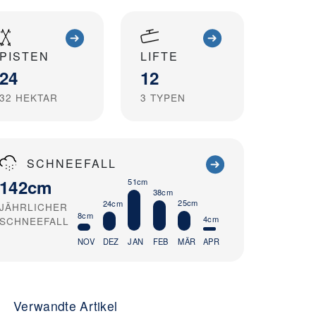
PISTEN
LIFTE
24
12
32
HEKTAR
3
TYPEN
SCHNEEFALL
142cm
51cm
38cm
25cm
24cm
JÄHRLICHER
8cm
4cm
SCHNEEFALL
NOV
DEZ
JAN
FEB
MÄR
APR
Verwandte Artikel